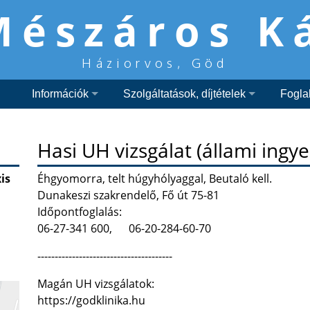
Mészáros K
Háziorvos, Göd
Információk
Szolgáltatások, díjtételek
Fogla
Hasi UH vizsgálat (állami ingy
is
Éhgyomorra, telt húgyhólyaggal, Beutaló kell.
Dunakeszi szakrendelő, Fő út 75-81
Időpontfoglalás:
06-27-341 600, 06-20-284-60-70
---------------------------------------
Magán UH vizsgálatok:
https://godklinika.hu