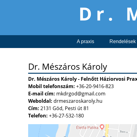
Dr. 
A praxis
Rendelések
Dr. Mészáros Károly
Dr. Mészáros Károly - Felnőtt Háziorvosi Prax
Mobil telefonszám:
+36-20-9416-823
E-mail cím:
mkdrgod@gmail.com
Weboldal:
drmeszaroskaroly.hu
Cím:
2131 Göd, Pesti út 81
Telefon:
+36-27-532-180