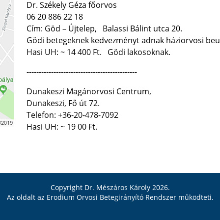
Dr. Székely Géza főorvos
06 20 886 22 18
Cím: Göd – Újtelep, Balassi Bálint utca 20.
Gödi betegeknek kedvezményt adnak háziorvosi beu
Hasi UH: ~ 14 400 Ft. Gödi lakosoknak.
---------------------------------------------
Dunakeszi Magánorvosi Centrum,
Dunakeszi, Fő út 72.
Telefon: +36-20-478-7092
Hasi UH: ~ 19 00 Ft.
Copyright Dr. Mészáros Károly 2026.
Az oldalt az
Erodium Orvosi Betegirányító Rendszer
működteti.