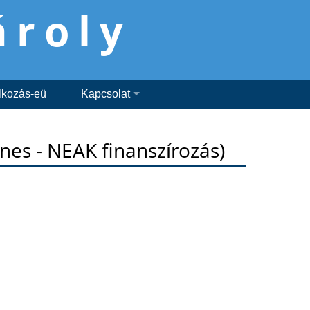
ároly
lkozás-eü
Kapcsolat
enes - NEAK finanszírozás)