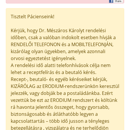
Tisztelt Pácienseink!
Kérjük, hogy Dr. Mészáros Károlyt rendelési
időben, csak a valóban indokolt esetben hívják a
RENDELŐI TELEFONON és a MOBILTELEFONJÁN,
kizárólag olyan ügyekben, amelyek azonnali
orvosi egyeztetést igényelnek.
A rendelési idő alatti telefonhívások célja nem
lehet a receptfelírás és a beutaló kérés.
Recept-, beutaló- és egyéb kéréseiket kérjük,
KIZÁRÓLAG az ERODIUM-rendszerünkön keresztül
jelezzék, vagy dobják be a postaládánkba. Ezért
vezettük be ezt az ERODIUM rendszert és költünk
rá havonta jelentős összeget, hogy gyorsabb,
biztonságosabb és átláthatóbb legyen a
kapcsolattartás – több idő jusson a tényleges
betegellátásra , vizsgálatra és ne terhelődjön