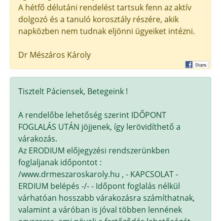
A hétfő délutáni rendelést tartsuk fenn az aktív
dolgozó és a tanuló korosztály részére, akik
napközben nem tudnak eljönni ügyeiket intézni.
Dr Mészáros Károly
Tisztelt Páciensek, Betegeink !
A rendelőbe lehetőség szerint IDŐPONT
FOGLALÁS UTÁN jöjjenek, így lerövidíthető a
várakozás.
Az ERODIUM előjegyzési rendszerünkben
foglaljanak időpontot :
/www.drmeszaroskaroly.hu , - KAPCSOLAT -
ERDIUM belépés -/- - Időpont foglalás nélkül
várhatóan hosszabb várakozásra számíthatnak,
valamint a váróban is jóval többen lennének