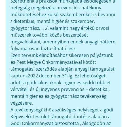
Szeretnénk a praxisok munkájába elsődlegesen a
betegség megelőzés- prevenció - hatékony
működtetéséhez külső szakembereket is bevonni
/ dietetikus, mentálhigiénés szakember,
gyógytornász, .. ./, valamint nagy értékű orvosi
műszerek további közös beszerzését
megvalósítani, amennyiben ennek anyagi háttere
folyamatosan biztosítható lesz.
Ezen tervünk elindításához sikeresen pályáztunk
és Pest Megye Önkormányzatával kötött
támogatási szerződés alapján anyagi támogatást
kaptunk2022 december 31-ig. Ez lehetőséget
adott a gödi lakosoknak ingyenes keddi többlet
vérvételi és új ingyenes prevenciós – dietetikai,
mentálhigienes és gyógytornász tevékenység
végzésére.
A tevékenységükhöz szükséges helyiséget a gödi
Képviselő Testület támogató döntése alapján a
Gödi Önkormányzat biztosította , Alsógödön az