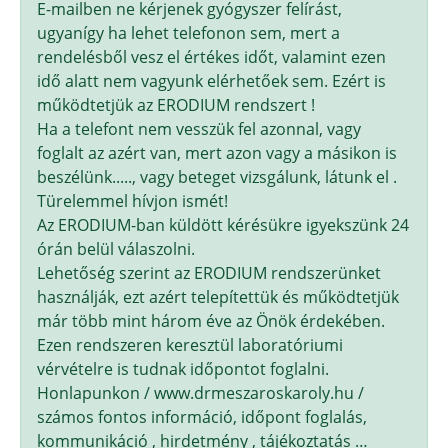
E-mailben ne kérjenek gyógyszer felírást,
ugyanígy ha lehet telefonon sem, mert a
rendelésből vesz el értékes időt, valamint ezen
idő alatt nem vagyunk elérhetőek sem. Ezért is
működtetjük az ERODIUM rendszert !
Ha a telefont nem vesszük fel azonnal, vagy
foglalt az azért van, mert azon vagy a másikon is
beszélünk....., vagy beteget vizsgálunk, látunk el .
Türelemmel hívjon ismét!
Az ERODIUM-ban küldött kérésükre igyekszünk 24
órán belül válaszolni.
Lehetőség szerint az ERODIUM rendszerünket
használják, ezt azért telepítettük és működtetjük
már több mint három éve az Önök érdekében.
Ezen rendszeren keresztül laboratóriumi
vérvételre is tudnak időpontot foglalni.
Honlapunkon / www.drmeszaroskaroly.hu /
számos fontos információ, időpont foglalás,
kommunikáció , hirdetmény , tájékoztatás …