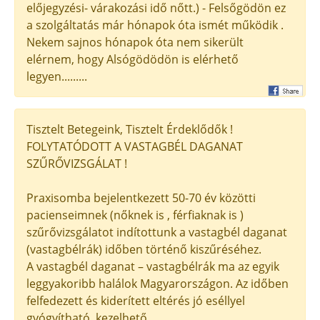
előjegyzési- várakozási idő nőtt.) - Felsőgödön ez
a szolgáltatás már hónapok óta ismét működik .
Nekem sajnos hónapok óta nem sikerült
elérnem, hogy Alsógödödön is elérhető
legyen.........
Tisztelt Betegeink, Tisztelt Érdeklődők !
FOLYTATÓDOTT A VASTAGBÉL DAGANAT
SZŰRŐVIZSGÁLAT !
Praxisomba bejelentkezett 50-70 év közötti
pacienseimnek (nőknek is , férfiaknak is )
szűrővizsgálatot indítottunk a vastagbél daganat
(vastagbélrák) időben történő kiszűréséhez.
A vastagbél daganat – vastagbélrák ma az egyik
leggyakoribb halálok Magyarországon. Az időben
felfedezett és kiderített eltérés jó eséllyel
gyógyítható, kezelhető.