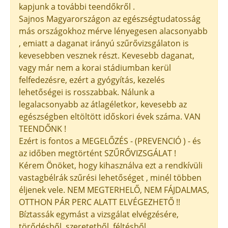
kapjunk a további teendőkről .
Sajnos Magyarországon az egészségtudatosság
más országokhoz mérve lényegesen alacsonyabb
, emiatt a daganat irányú szűrővizsgálaton is
kevesebben vesznek részt. Kevesebb daganat,
vagy már nem a korai stádiumban kerül
felfedezésre, ezért a gyógyítás, kezelés
lehetőségei is rosszabbak. Nálunk a
legalacsonyabb az átlagéletkor, kevesebb az
egészségben eltöltött időskori évek száma. VAN
TEENDŐNK !
Ezért is fontos a MEGELŐZÉS - (PREVENCIÓ ) - és
az időben megtörtént SZŰRŐVIZSGÁLAT !
Kérem Önöket, hogy kihasználva ezt a rendkívüli
vastagbélrák szűrési lehetőséget , minél többen
éljenek vele. NEM MEGTERHELŐ, NEM FÁJDALMAS,
OTTHON PÁR PERC ALATT ELVÉGEZHETŐ !!
Bíztassák egymást a vizsgálat elvégzésére,
törődésből, szeretetből, féltésből.