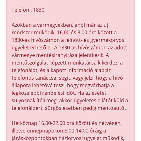
Telefon : 1830
Azokban a vármegyékben, ahol már az új
rendszer működik, 16.00 és 8.00 óra között a
1830-as hívószámon a felnőtt- és gyermekorvosi
ügyelet érhető el. A 1830-as hívószámon az adott
vármegye mentésirányítása jelentkezik. A
mentőszolgálat képzett munkatársa kikérdezi a
telefonálót, és a kapott információ alapján
telefonos tanáccsal segít, vagy jelzi, hogy a hívó
állapota lehetővé teszi, hogy megvárhatja a
legközelebbi rendelési időt. Ha az esetet
súlyosnak ítéli meg, akkor ügyeletes ellátót küld a
telefonálóért, sürgős esetben pedig mentőautót.
Hétköznap 16.00-22.00 óra között és hétvégén,
illetve ünnepnapokon 8.00-14.00 óráig a
járásközpontokban háziorvosi ügyelet működik,