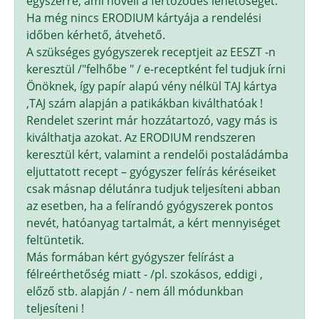
egyszerre, ami növeli a fertőződés lehetőségét.
Ha még nincs ERODIUM kártyája a rendelési
időben kérhető, átvehető.
A szükséges gyógyszerek receptjeit az EESZT -n
keresztül /"felhőbe " / e-receptként fel tudjuk írni
Önöknek, így papír alapú vény nélkül TAJ kártya
,TAJ szám alapján a patikákban kiválthatóak !
Rendelet szerint már hozzátartozó, vagy más is
kiválthatja azokat. Az ERODIUM rendszeren
keresztül kért, valamint a rendelői postaládámba
eljuttatott recept – gyógyszer felírás kéréseiket
csak másnap délutánra tudjuk teljesíteni abban
az esetben, ha a felírandó gyógyszerek pontos
nevét, hatóanyag tartalmát, a kért mennyiséget
feltüntetik.
Más formában kért gyógyszer felírást a
félreérthetőség miatt - /pl. szokásos, eddigi ,
előző stb. alapján / - nem áll módunkban
teljesíteni !