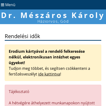
Menü
Dr. Mészáros Károly
Háziorvos, Göd
Rendelési idők
Erodium kártyával a rendelő felkeresése
nélkül, elektronikusan intézhet egyes
ügyeket!
Tudjon meg többet, és segítsen csökkenteni a
fertőzésveszélyt
ide kattintva
!
Tájékoztató
A hétvégére áthelyezett munkanapokon nyújtott