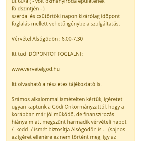
út 60/a ( - volt okmányiroda épületének
földszintjén - )
szerdai és csütörtöki napon kizárólag időpont
foglalás mellett vehető igénybe a szolgáltatás.
Vérvétel Alsógödön : 6.00-7.30
Itt tud IDŐPONTOT FOGLALNI :
www.vervetelgod.hu
Itt olvasható a részletes tájékoztató is.
Számos alkalommal ismételten kértük, ígéretet
ugyan kaptunk a Gödi Önkörmányzattól, hogy a
korábban már jól működő, de finanszírozás
hiánya miatt megszünt harmadik vérvételi napot
/ -kedd- / ismét biztosítja Alsógödön is . - (sajnos
az ígéret ellenére ez nem történt meg, így az