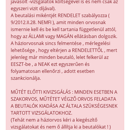
javasolt -vizsgálatok költségével is és nem csak az
egyszeri vizit díjával).
A beutalási mikéntjét RENDELET szabályozza (
9/2012.II.28. NEMFI ), amit minden orvosnak
ismernie kell és be kell tartania függetlenül attól,
hogy az ÁLLAMI vagy MAGÁN ellátásban dolgozik.
A háziorvosnak sincs felmentése , mérlegelési
lehetősége , hogy eltérjen a RENDELETTŐL , mert
jelenleg már minden beutaló, lelet felkerül az
EESZT-be , a NEAK ezt egyszerűen és
folyamatosan ellenőrzi , adott esetben
szankcionálja.
MŰTÉT ELŐTTI KIVIZSGÁLÁS : MINDEN ESETBEN A
SZAKORVOS, MŰTÉTET VÉGZŐ ORVOS FELADATA
A BEUTALÓK KIADÁSA AZ ÁLTALA SZÜKSÉGESNEK
TARTOTT VIZSGÁLATOKHOZ.
(Tehát nem a háziorvos kéri a kiegészítő
vizsgálatokat és nem ő állítja ki a beutalókat ! )