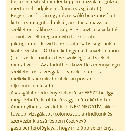
be, az értesítést mindenképpen hozzák magukkal,
mert ezzel tudjuk elindítani a vizsgálatot ).
Regisztráció után egy névre szóló beazonosított
kittet-csomagot adunk át, ami tartalmazza a
széklet mintákhoz szükséges eszközt , csöveket és
a mintavételt megkönnyítő tájékoztató
piktogramot. Rövid tájékoztatással is segítünk a
kivitelezésben .Otthon két egymást követő napon
( két széklet mintára lesz szükség ) kell széklet
mintát venni. Az átadott eszközzel kis mennyiségű
székletet kell a vizsgálati csövekbe tenni, a
mellékelt speciális borítékban postán
díjmentesen feladni.
A vizsgálat eredménye felkerül az EESZT-be, így
megnézhető, letölthető vagy tőlünk kérhetik el.
Amennyiben a széklet lelet NEM NEGATÍV, akkor
további vizsgálatot (colonoscopia ) indítunk és
szervezünk a szűrésben részt vevő
gastroenterológiával, hogy mielőbb véleményt