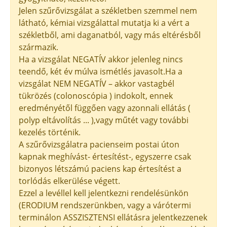
Jelen szűrővizsgálat a székletben szemmel nem
látható, kémiai vizsgálattal mutatja ki a vért a
székletből, ami daganatból, vagy más eltérésből
származik.
Ha a vizsgálat NEGATÍV akkor jelenleg nincs
teendő, két év múlva ismétlés javasolt.Ha a
vizsgálat NEM NEGATÍV – akkor vastagbél
tükrözés (colonoscópia ) indokolt, ennek
eredményétől függően vagy azonnali ellátás (
polyp eltávolítás ... ),vagy műtét vagy további
kezelés történik.
A szűrővizsgálatra pacienseim postai úton
kapnak meghívást- értesítést-, egyszerre csak
bizonyos létszámú paciens kap értesítést a
torlódás elkerülése végett.
Ezzel a levéllel kell jelentkezni rendelésünkön
(ERODIUM rendszerünkben, vagy a várótermi
terminálon ASSZISZTENSI ellátásra jelentkezzenek