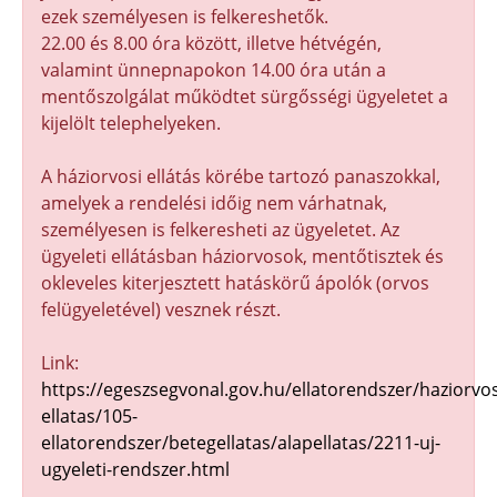
ezek személyesen is felkereshetők.
22.00 és 8.00 óra között, illetve hétvégén,
valamint ünnepnapokon 14.00 óra után a
mentőszolgálat működtet sürgősségi ügyeletet a
kijelölt telephelyeken.
A háziorvosi ellátás körébe tartozó panaszokkal,
amelyek a rendelési időig nem várhatnak,
személyesen is felkeresheti az ügyeletet. Az
ügyeleti ellátásban háziorvosok, mentőtisztek és
okleveles kiterjesztett hatáskörű ápolók (orvos
felügyeletével) vesznek részt.
Link:
https://egeszsegvonal.gov.hu/ellatorendszer/haziorvos
ellatas/105-
ellatorendszer/betegellatas/alapellatas/2211-uj-
ugyeleti-rendszer.html